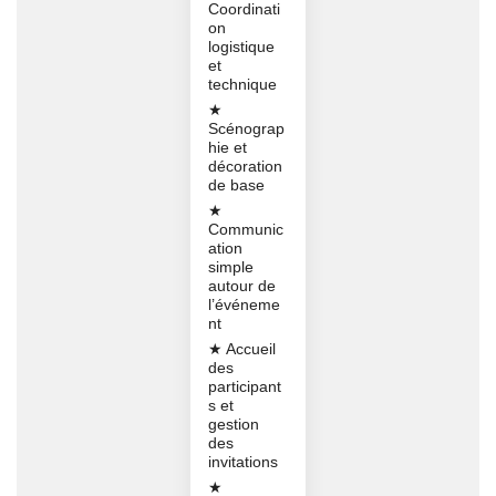
Coordinati
on
logistique
et
technique
★
Scénograp
hie et
décoration
de base
★
Communic
ation
simple
autour de
l’événeme
nt
★ Accueil
des
participant
s et
gestion
des
invitations
★