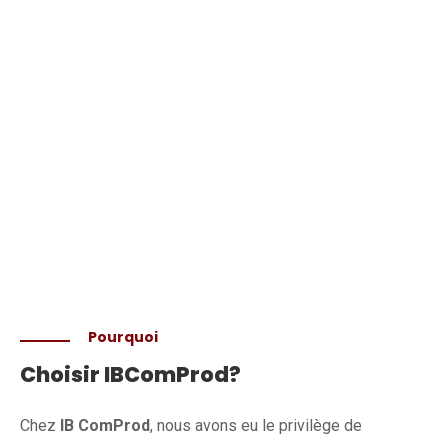
d’événements
d’entreprise
.
Pourquoi
Choisir IBComProd?
Chez
IB ComProd
, nous avons eu le privilège de