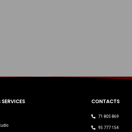
 SERVICES
CONTACTS
71 805 869
tudio
95 777 154