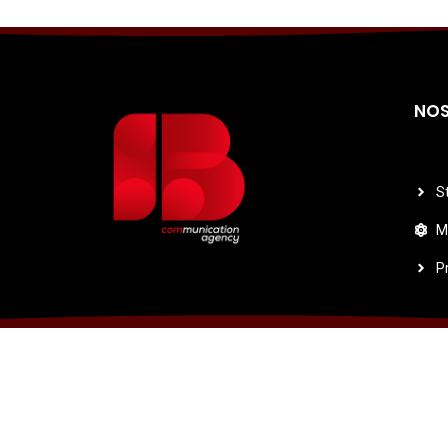
NOS
S
M
P