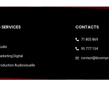
 SERVICES
CONTACTS
71 805 869
tudio
95 777 154
arketing Digital
contact@ibcompr
roduction Audiovisuelle